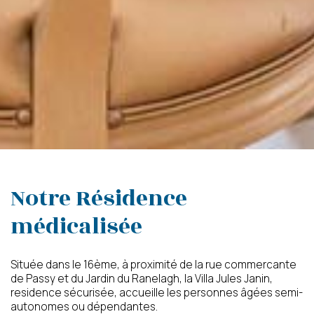
Votre email
Votre numéro de
téléphone
Prénom du proche
Nom du proche concerné
concerné
Notre Résidence
médicalisée
Age du proche concerné
Code postal du proche
concerné
Située dans le 16ème, à proximité de la rue commercante
de Passy et du Jardin du Ranelagh, la Villa Jules Janin,
residence sécurisée, accueille les personnes âgées semi-
Calculer zéro plus huit ?
autonomes ou dépendantes.
(en chiffres)