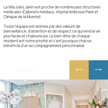
La Villa Jules Janin est proche de nombreuses structures
médicales (Cabinets médiaux, Hôpital Ambroise Paré et
Clinique de la Muette).
J’autorise l’utilisation des données
Toute l'équipe est animée par des valeurs de
personnelles, conformément à notre
bienveillance, d'attention et de respect ce qui rend la vie
politique de confidentialité
plus facile et chaleureuse. Le bien-être de chaque
résident est notre priorité et c'est pourquoi chacun
bénéficie d'un accompagnement personnalisé.
Conformément aux dispositions de l’article L. 223-2
du Code de la Consommation, vous pouvez vous
inscrire sur la liste d’opposition au démarchage
téléphonique « Bloctel »
https://www.bloctel.gouv.fr/