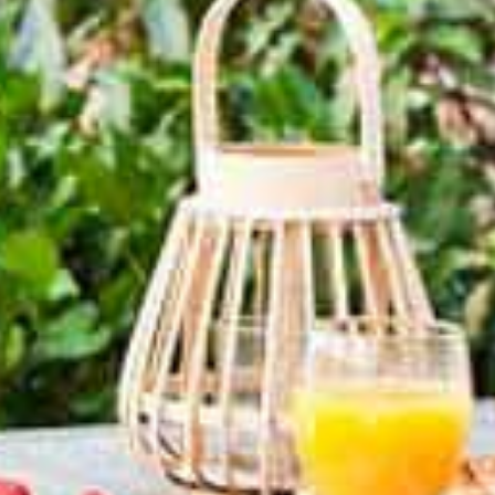
Présentation
Démarche qualité
Les équipes soignantes
Démarche Éco responsable
Activités thérapeutiques
Accueil Permanent
Nos valeurs
Intervenants extérieurs et partenariats
Restauration
Nous contacter
Animations et sorties
Horaires et accès
Les services
La galerie photos
Démarches d'admission
Les aides financières
FAQ