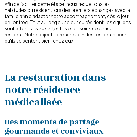
Conformément aux dispositions de l’article L. 223-2
Afin de faciliter cette étape, nous recueillons les
du Code de la Consommation, vous pouvez vous
habitudes du résident lors des premiers échanges avec la
inscrire sur la liste d’opposition au démarchage
famille afin d'adapter notre accompagnement, dès le jour
téléphonique « Bloctel »
de l'entrée. Tout au long du séjour du résident, les équipes
https://www.bloctel.gouv.fr/
sont attentives aux attentes et besoins de chaque
résident. Notre objectif, prendre soin des résidents pour
qu'ils se sentent bien, chez eux.
La restauration dans
notre résidence
médicalisée
Des moments de partage
gourmands et conviviaux