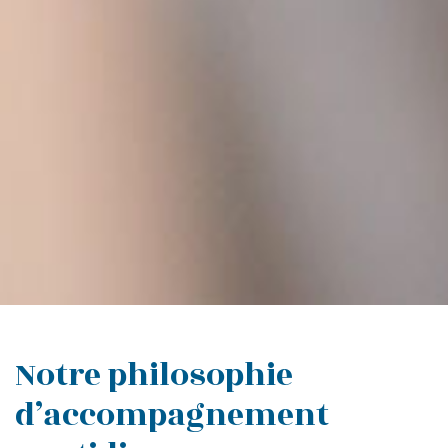
Votre email
Votre numéro de
téléphone
Notre philosophie
d’accompagnement