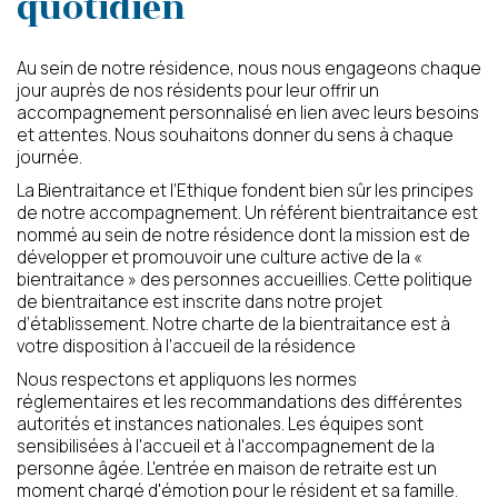
quotidien
Prénom du proche
Nom du proche concerné
concerné
Au sein de notre résidence, nous nous engageons chaque
jour auprès de nos résidents pour leur offrir un
accompagnement personnalisé en lien avec leurs besoins
Age du proche concerné
Code postal du proche
et attentes. Nous souhaitons donner du sens à chaque
concerné
journée.
La Bientraitance et l’Ethique fondent bien sûr les principes
de notre accompagnement. Un référent bientraitance est
Calculer six moins deux ?
nommé au sein de notre résidence dont la mission est de
(en chiffres)
développer et promouvoir une culture active de la «
bientraitance » des personnes accueillies. Cette politique
de bientraitance est inscrite dans notre projet
d’établissement. Notre charte de la bientraitance est à
votre disposition à l’accueil de la résidence
J’autorise l’utilisation des données
Nous respectons et appliquons les normes
personnelles, conformément à notre
réglementaires et les recommandations des différentes
politique de confidentialité
autorités et instances nationales. Les équipes sont
sensibilisées à l'accueil et à l'accompagnement de la
personne âgée. L'entrée en maison de retraite est un
moment chargé d'émotion pour le résident et sa famille.