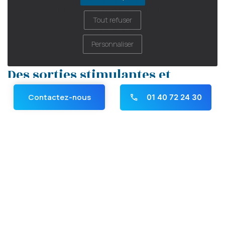
capacités cognitives et échanger en groupe. Les ateliers
thérapeutiques, quant à eux, ont pour objectif le maintien
Tout refuser
voire la récupération de l'autonomie.
Personnaliser
Des sorties stimulantes et
culturelles
Contactez-nous
01 40 72 24 30
Nous attachons une grande importance aux sorties qui
Panneau de gestion des cookies
sont proposées en fonction du temps et des souhaits des
résidents. Notre équipe propose des sorties récréatives,
ludiques et veille à ce que chaque résident profite en
toute sécurité de ces moments partagés.
Famileo