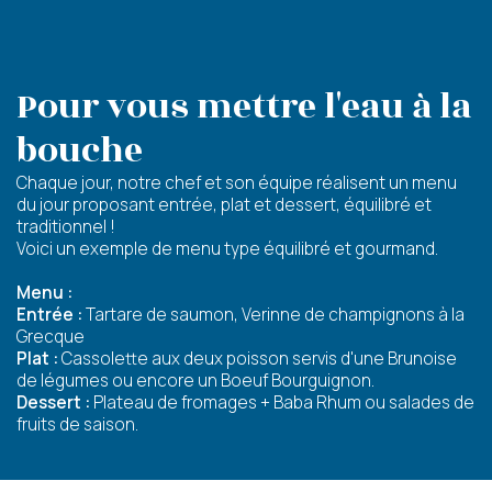
Démarche Éco responsable
Activités thérapeutiques
Accueil Permanent
Nos valeurs
Intervenants extérieurs et partenariats
Restauration
Nous contacter
Animations et sorties
Horaires et accès
Pour vous mettre l'eau à la
Les services
La galerie photos
Démarches d'admission
bouche
Les aides financières
FAQ
Chaque jour, notre chef et son équipe réalisent un menu
du jour proposant entrée, plat et dessert, équilibré et
traditionnel !
Voici un exemple de menu type équilibré et gourmand.
Menu :
Entrée :
Tartare de saumon, Verinne de champignons à la
Grecque
Plat :
Cassolette aux deux poisson servis d'une Brunoise
de légumes ou encore un Boeuf Bourguignon.
Dessert :
Plateau de fromages + Baba Rhum ou salades de
fruits de saison.