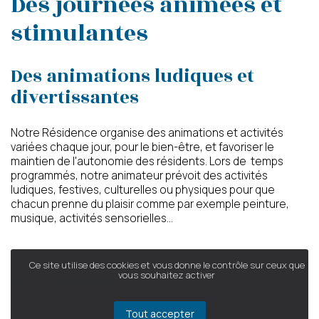
Des journées animées et
stimulantes
Des animations ludiques et
divertissantes
Notre Résidence organise des animations et activités
variées chaque jour, pour le bien-être, et favoriser le
maintien de l'autonomie des résidents. Lors de temps
programmés, notre animateur prévoit des activités
ludiques, festives, culturelles ou physiques pour que
chacun prenne du plaisir comme par exemple peinture,
musique, activités sensorielles...
Ce site utilise des cookies et vous donne le contrôle sur ceux que
vous souhaitez activer
Des ateliers
Tout accepter
Des ateliers mémoire sont proposés pour mobiliser les