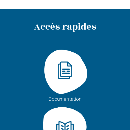
Votre email
Votre numéro de
téléphone
Accès rapides
Prénom du proche
Nom du proche concerné
concerné
Age du proche concerné
Code postal du proche
concerné
Calculer deux plus cinq ?
(en chiffres)
Documentation
J’autorise l’utilisation des données
personnelles, conformément à notre