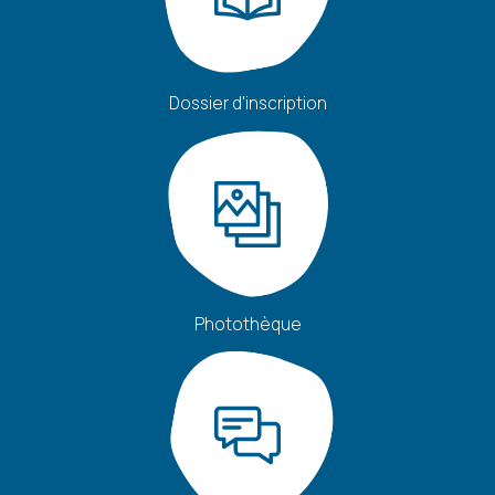
politique de confidentialité
Dossier d'inscription
Conformément aux dispositions de l’article L. 223-2
du Code de la Consommation, vous pouvez vous
inscrire sur la liste d’opposition au démarchage
téléphonique « Bloctel »
https://www.bloctel.gouv.fr/
Photothèque