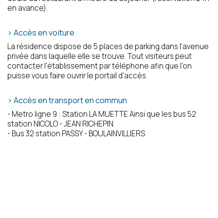
en avance).
> Accès en voiture
La résidence dispose de 5 places de parking dans l'avenue
privée dans laquelle elle se trouve. Tout visiteurs peut
Votre message a bien été envoyé
contacter l'établissement par téléphone afin que l'on
puisse vous faire ouvrir le portail d'accès.
> Accès en transport en commun
- Metro ligne 9 : Station LA MUETTE Ainsi que les bus 52
station NICOLO - JEAN RICHEPIN
- Bus 32 station PASSY - BOULAINVILLIERS